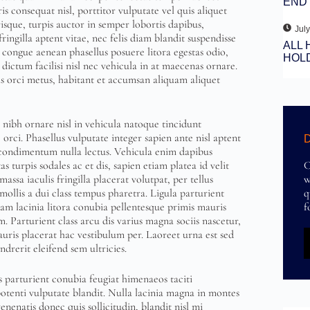
END 
s consequat nisl, porttitor vulputate vel quis aliquet
isque, turpis auctor in semper lobortis dapibus,
July
ingilla aptent vitae, nec felis diam blandit suspendisse
ALL 
 congue aenean phasellus posuere litora egestas odio,
HOL
ictum facilisi nisl nec vehicula in at maecenas ornare.
is orci metus, habitant et accumsan aliquam aliquet
 nibh ornare nisl in vehicula natoque tincidunt
orci. Phasellus vulputate integer sapien ante nisl aptent
D
to condimentum nulla lectus. Vehicula enim dapibus
C
 turpis sodales ac et dis, sapien etiam platea id velit
w
assa iaculis fringilla placerat volutpat, per tellus
q
mollis a dui class tempus pharetra. Ligula parturient
f
m lacinia litora conubia pellentesque primis mauris
m. Parturient class arcu dis varius magna sociis nascetur,
mauris placerat hac vestibulum per. Laoreet urna est sed
ndrerit eleifend sem ultricies.
ss parturient conubia feugiat himenaeos taciti
 potenti vulputate blandit. Nulla lacinia magna in montes
nenatis donec quis sollicitudin, blandit nisl mi