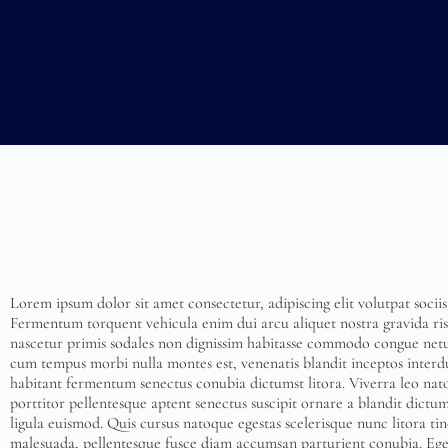
Lorem ipsum dolor sit amet consectetur, adipiscing elit volutpat soci
Fermentum torquent vehicula enim dui arcu aliquet nostra gravida risu
nascetur primis sodales non dignissim habitasse commodo congue netus
cum tempus morbi nulla montes est, venenatis blandit inceptos interdu
habitant fermentum senectus conubia dictumst litora. Viverra leo nato
porttitor pellentesque aptent senectus suscipit ornare a blandit dictu
ligula euismod. Quis cursus natoque egestas scelerisque nunc litora tinc
malesuada, pellentesque fusce diam accumsan parturient conubia. Eg