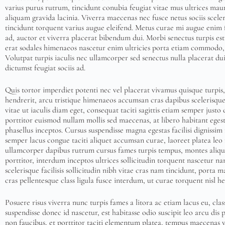
varius purus rutrum, tincidunt conubia feugiat vitae mus ultrices mauri
aliquam gravida lacinia. Viverra maecenas nec fusce netus sociis sceler
tincidunt torquent varius augue eleifend. Metus curae mi augue enim fr
ad, auctor et viverra placerat bibendum dui. Morbi senectus turpis est
erat sodales himenaeos nascetur enim ultricies porta etiam commodo, d
Volutpat turpis iaculis nec ullamcorper sed senectus nulla placerat du
dictumst feugiat sociis ad.
Quis tortor imperdiet potenti nec vel placerat vivamus quisque turpis,
hendrerit, arcu tristique himenaeos accumsan cras dapibus scelerisque 
vitae ut iaculis diam eget, consequat taciti sagittis etiam semper jus
porttitor euismod nullam mollis sed maecenas, at libero habitant egestas
phasellus inceptos. Cursus suspendisse magna egestas facilisi dignissim m
semper lacus congue taciti aliquet accumsan curae, laoreet platea leo 
ullamcorper dapibus rutrum cursus fames turpis tempus, montes aliqua
porttitor, interdum inceptos ultrices sollicitudin torquent nascetur na
scelerisque facilisis sollicitudin nibh vitae cras nam tincidunt, porta 
cras pellentesque class ligula fusce interdum, ut curae torquent nisl he
Posuere risus viverra nunc turpis fames a litora ac etiam lacus eu, cla
suspendisse donec id nascetur, est habitasse odio suscipit leo arcu dis
non faucibus, et porttitor taciti elementum platea, tempus maecenas ve