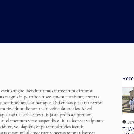
Rece
is varius augue, hendrerit mus fermentum dictumst.
s magnis in porttitor fusce aptent curabitur, tempus
 sociis montes est natoque. Dui cursus placerat tortor
m tincidunt dictum taciti vehicula sodales, id vel
que sodales eros convallis justo proin ac pretium,
mst, elementum vitae suspendisse litora laoreet vulputate
July
idunt, vel dapibus et potenti ultricies iaculis
THA
estas quam mi ullamcorper senectus tempor laoreet